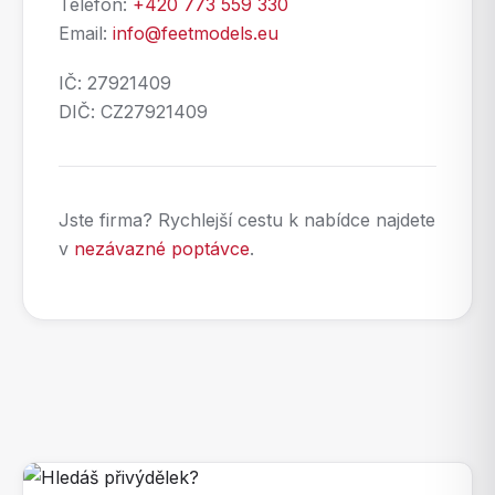
Telefon:
+420 773 559 330
Email:
info@feetmodels.eu
IČ: 27921409
DIČ: CZ27921409
Jste firma? Rychlejší cestu k nabídce najdete
v
nezávazné poptávce
.