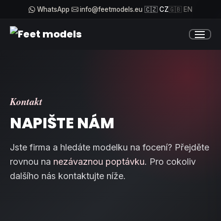
WhatsApp
info@feetmodels.eu
🇨🇿 CZ
🇬🇧 EN
Kontakt
NAPIŠTE NÁM
Jste firma a hledáte modelku na focení? Přejděte
rovnou na
nezávaznou poptávku
. Pro cokoliv
dalšího nás kontaktujte níže.