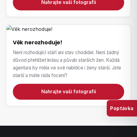
Nahrajte vaši fotografii
Věk nerozhoduje!
Není rozhodující stáří ani stav chodidel. Není žádný
důvod přehlížet krásu a půvab starších žen. Každá
agentura by měla ve své nabídce i ženy starší. Jste
starší a máte ráda focení?
Nahrajte vaši fotografii
Poptávka