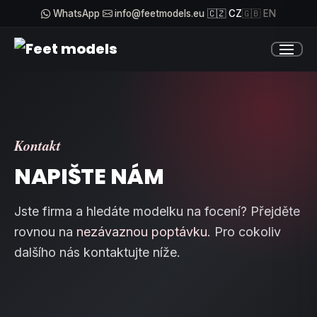
WhatsApp
info@feetmodels.eu
🇨🇿 CZ
🇬🇧 EN
Kontakt
NAPIŠTE NÁM
Jste firma a hledáte modelku na focení? Přejděte
rovnou na
nezávaznou poptávku
. Pro cokoliv
dalšího nás kontaktujte níže.