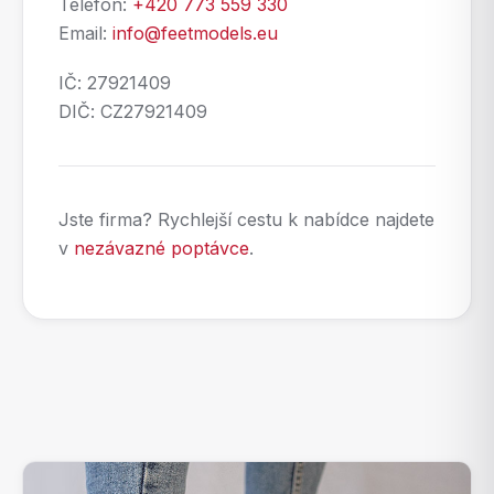
Telefon:
+420 773 559 330
Email:
info@feetmodels.eu
IČ: 27921409
DIČ: CZ27921409
Jste firma? Rychlejší cestu k nabídce najdete
v
nezávazné poptávce
.