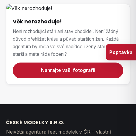
Věk nerozhoduje!
Není rozhodující stáří ani stav chodidel. Není žádný
důvod přehlížet krásu a půvab starších žen. Každá
agentura by měla ve své nabídce i ženy starší. Jste
Poptávka
starší a máte ráda focení?
Nahrajte vaši fotografii
ČESKÉ MODELKY S.R.O.
Největší agentura feet modelek v ČR – vlastní